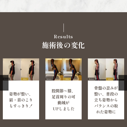
Results
施術後の変化
骨盤の歪みが
股関節〜膝、
姿勢が整い、
整い、普段の
足首周りの可
肩・首のこり
立ち姿勢から
動域が
もすっきり！
バランスの取
UPしました
れた姿勢に