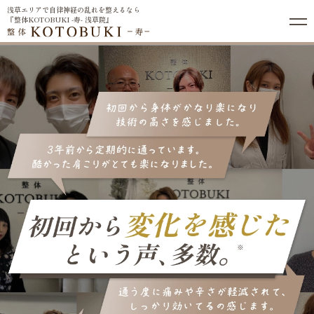
浅草エリアで自律神経の乱れを整えるなら
『整体KOTOBUKI -寿- 浅草院』