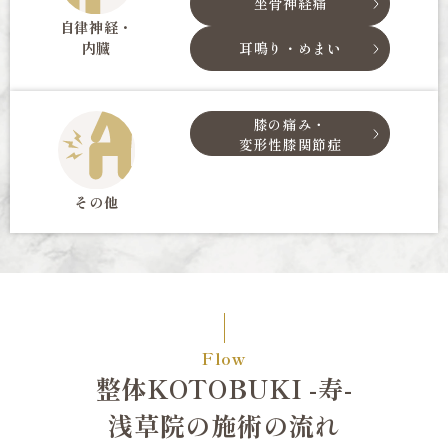
坐骨神経痛
自律神経・
内臓
耳鳴り・めまい
膝の痛み・
変形性膝関節症
その他
Flow
整体KOTOBUKI -寿-
浅草院の施術の流れ