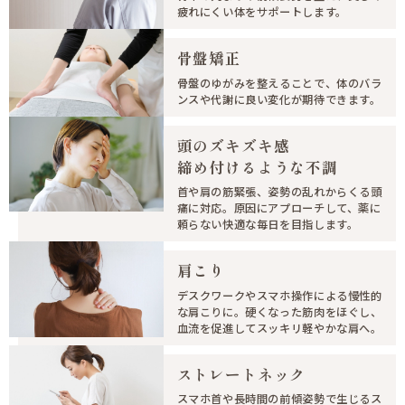
疲れにくい体をサポートします。
骨盤矯正
骨盤のゆがみを整えることで、体のバラ
ンスや代謝に良い変化が期待できます。
頭のズキズキ感
締め付けるような不調
首や肩の筋緊張、姿勢の乱れからくる頭
痛に対応。原因にアプローチして、薬に
頼らない快適な毎日を目指します。
肩こり
デスクワークやスマホ操作による慢性的
な肩こりに。硬くなった筋肉をほぐし、
血流を促進してスッキリ軽やかな肩へ。
ストレートネック
スマホ首や長時間の前傾姿勢で生じるス