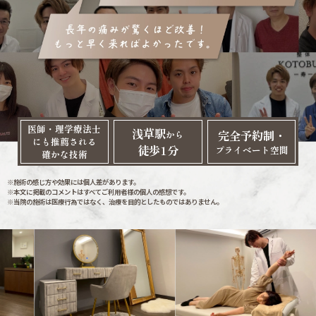
医師・理学療法士
浅草駅
完全予約制・
から
にも推薦される
徒歩1分
プライベート空間
確かな技術
※施術の感じ方や効果には個人差があります。
※本文に掲載のコメントはすべてご利用者様の個人の感想です。
※当院の施術は医療行為ではなく、治療を目的としたものではありません。